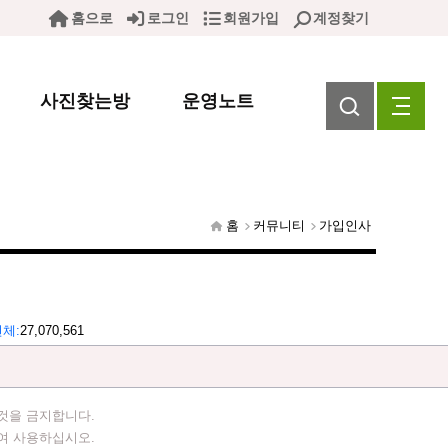
홈으로
로그인
회원가입
계정찾기
사진찾는방
운영노트
홈
커뮤니티
가입인사
전체
27,070,561
것을 금지합니다.
여 사용하십시오.