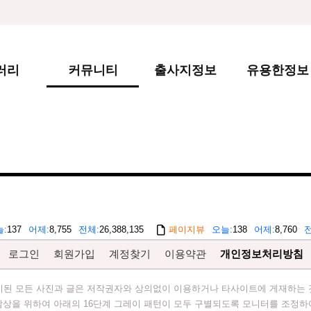
러리
커뮤니티
출사지정보
유용한정보
늘
137
어제
8,755
전체
26,388,135
페이지뷰
오늘
138
어제
8,760
로그인
회원가입
계정찾기
이용약관
개인정보처리방침
시된 모든 사진과 글은 저작권자와 상의없이 이용하거나 타사이트에 게재하는 
감상을 위하여 아래의 16단계 그레이 패턴이 모두 구별되도록 모니터를 조정하