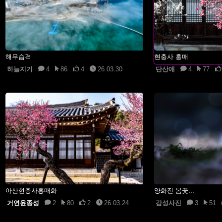
해무습격
현충사 홍매
하늘지기
4
86
4
26.03.30
단산애
4
77
아산현충사홍매화
양화진 봄꽃...
거연윤종성
2
80
2
26.03.24
감성사진
3
51