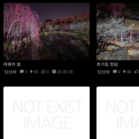
매원의 밤
초가집 정담
단산애
3
55
3
26.03.18
단산애
4
49