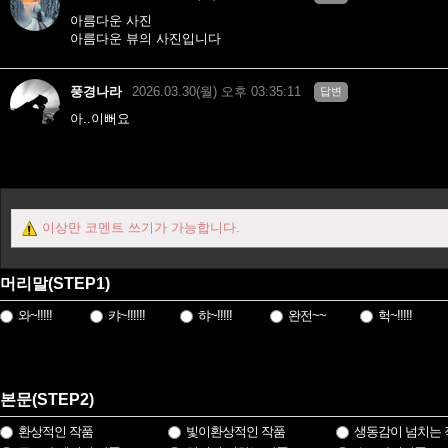
아름다운 사진
아름다운 뷰의 사진입니다
풍경나라
2026.03.30(월) 오후 03:35:11
답변
아..이뻐요
이상만 코멘트 쓰기가 가능합니다.
머리말(STEP1)
와~!!!!!
캬~!!!!!!
햐~!!!!!
완전~~
헉~!!!!!
본문(STEP2)
환상적인 작품
빛이환상적인 작품
생동감이 넘치는 