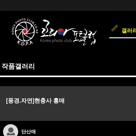
갤러
작품갤러리
[풍경.자연]현충사 홍매
단산애