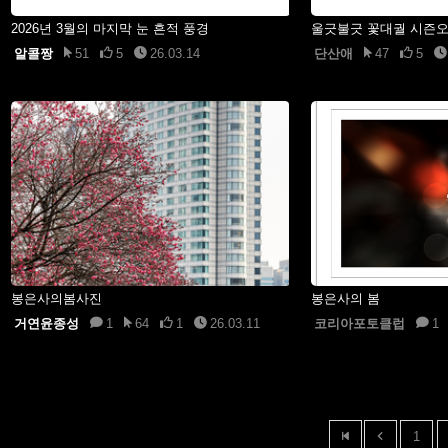
2026년 3월의 마지막 눈 흔적 풍경
울긋불긋 꽃대궐 시즌
알콜짱
51
5
26.03.14
단산애
47
5
봉은사의봄사진
봉은사의 봄
거연윤종성
1
64
1
26.03.11
코리아포토클럽
1
1