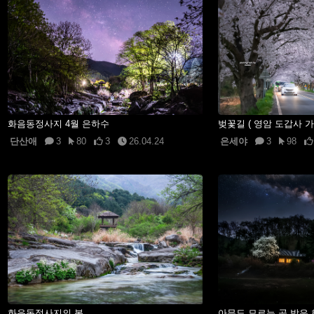
화음동정사지 4월 은하수
벚꽃길 ( 영암 도갑사 
단산애
3
80
3
26.04.24
은세야
3
98
화음동정사지의 봄
아무도 모르는 곳 밤은