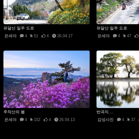
유달산 일주 도로
유달산 일주 도로
은세야
4
51
4
26.04.17
은세야
4
47
주작산의 봄
반곡지....
은세야
4
102
4
26.04.13
감성사진
4
37