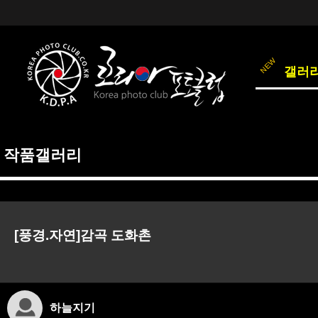
갤러
작품갤러리
[풍경.자연]감곡 도화촌
하늘지기