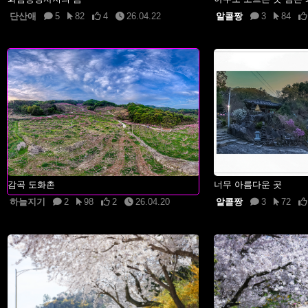
단산애
5
82
4
26.04.22
알콜짱
3
84
감곡 도화촌
너무 아름다운 곳
하늘지기
2
98
2
26.04.20
알콜짱
3
72