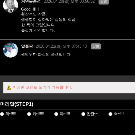
거연윤종성
2026.04.20(월) 오후 08:56:32
답변
Good~!!!!!
환상적인 작품
생생함이 살아있는 감동의 작품
한 폭의 그림입니다.
즐겁게 감상합니다.
알콜짱
2026.04.21(화) 오후 07:43:43
답변
광범위한 화각의 풍경입니다
이상만 코멘트 쓰기가 가능합니다.
머리말(STEP1)
와~!!!!!
캬~!!!!!!
햐~!!!!!
완전~~
헉~!!!!!