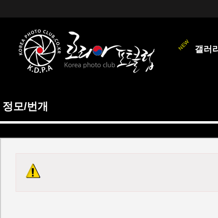
갤러
정모/번개