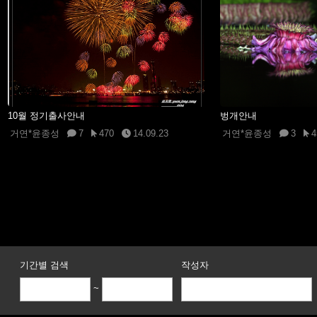
10월 정기출사안내
벙개안내
거연*윤종성
7
470
14.09.23
거연*윤종성
3
4
기간별 검색
작성자
~