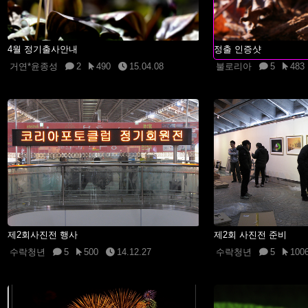
4월 정기출사안내
정출 인증샷
거연*윤종성
2
490
15.04.08
불로리아
5
483
제2회사진전 행사
제2회 사진전 준비
수락청년
5
500
14.12.27
수락청년
5
100