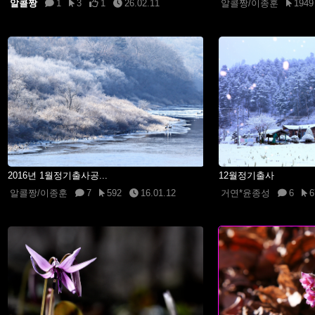
알콜짱
1
3
1
26.02.11
알콜짱/이종훈
1949
2016년 1월정기출사공...
12월정기출사
알콜짱/이종훈
7
592
16.01.12
거연*윤종성
6
6