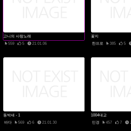
고니의 사랑노래
꽃지
559
5
21.01.06
한프로
385
5
동박새 - 1
1004대교
바다
569
6
21.01.30
민경
457
7