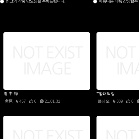
최고의 작품 담으심을 축하드립니다.
아름다운 작품 감상할수
雨 中 梅
#황태덕장
虎乭
457
6
21.01.31
클레오
389
6