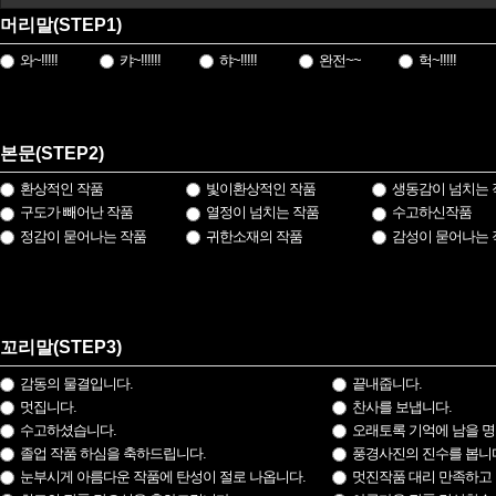
머리말(STEP1)
와~!!!!!
캬~!!!!!!
햐~!!!!!
완전~~
헉~!!!!!
본문(STEP2)
환상적인 작품
빛이환상적인 작품
생동감이 넘치는 
구도가 빼어난 작품
열정이 넘치는 작품
수고하신작품
정감이 묻어나는 작품
귀한소재의 작품
감성이 묻어나는 
꼬리말(STEP3)
감동의 물결입니다.
끝내줍니다.
멋집니다.
찬사를 보냅니다.
수고하셨습니다.
오래토록 기억에 남을 명
졸업 작품 하심을 축하드립니다.
풍경사진의 진수를 봅니
눈부시게 아름다운 작품에 탄성이 절로 나옵니다.
멋진작품 대리 만족하고 