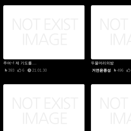
주여~! 제 기도를....
두물머리의밤
393
6
21.01.30
거연윤종성
496