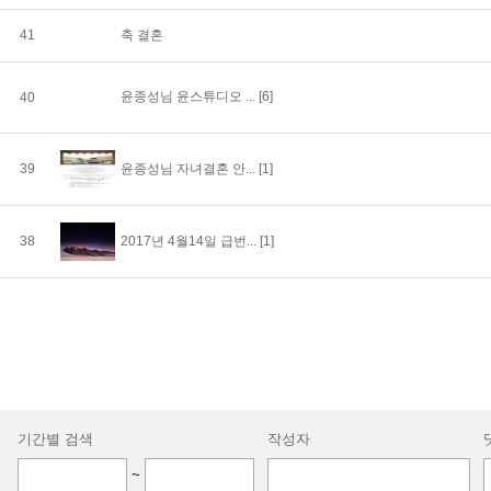
41
축 결혼
윤종성님 윤스튜디오 ...
[6]
40
39
윤종성님 자녀결혼 안...
[1]
38
2017년 4월14일 급번...
[1]
기간별 검색
작성자
~