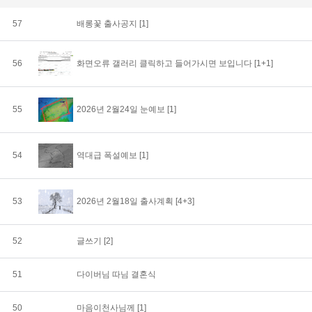
57
배롱꽃 출사공지
[1]
56
화면오류 갤러리 클릭하고 들어가시면 보입니다
[1+1]
55
2026년 2월24일 눈예보
[1]
54
역대급 폭설예보
[1]
53
2026년 2월18일 출사계획
[4+3]
52
글쓰기
[2]
51
다이버님 따님 결혼식
50
마음이천사님께
[1]