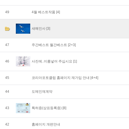
49
4월 베스트작품
[4]
새해인사
[3]
47
주간베스트 월간베스트
[2+3]
46
사진에..이름넣어 주십시요
[1]
45
코리아포토클럽 홈페이지 재가입 안내
[4+4]
44
도메인재계약
43
특허증(상표등록증)
[8]
42
홈페이지 개편안내