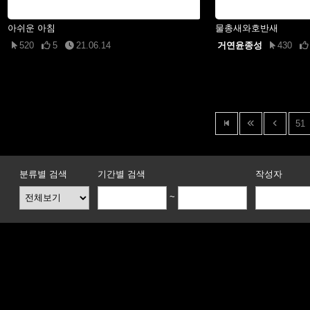
아쉬운 아침
물총새와호반새
520
5
21.06.14
거연윤종성
430
51
분류별 검색
기간별 검색
작성자
~