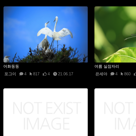
어화둥둥
여름 실잠자리
포그이
4
817
4
21.06.17
은세야
4
860