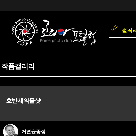
갤러
작품갤러리
호반새의물샷
거연윤종성