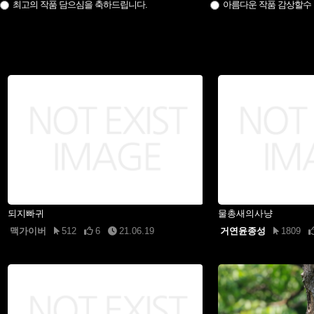
최고의 작품 담으심을 축하드립니다.
아름다운 작품 감상할수
되지빠귀
물총새의사냥
맥가이버
512
6
21.06.19
거연윤종성
1809