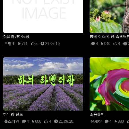
정읍라벤다농장
청딱 이소 직전 습격당
무명초
761
5
21.06.19
4
940
4
하늬팜 랜드
소용돌이
홀스타인
4
808
4
21.06.20
은세야
4
888