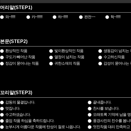
머리말(STEP1)
와~!!!!!
캬~!!!!!!
햐~!!!!!
완전~~
헉~!!!!!
본문(STEP2)
환상적인 작품
빛이환상적인 작품
생동감이 넘치는 
구도가 빼어난 작품
열정이 넘치는 작품
수고하신작품
정감이 묻어나는 작품
귀한소재의 작품
감성이 묻어나는 
꼬리말(STEP3)
감동의 물결입니다.
끝내줍니다.
멋집니다.
찬사를 보냅니다.
수고하셨습니다.
오래토록 기억에 남을 명
졸업 작품 하심을 축하드립니다.
풍경사진의 진수를 봅니
눈부시게 아름다운 작품에 탄성이 절로 나옵니다.
멋진작품 대리 만족하고 