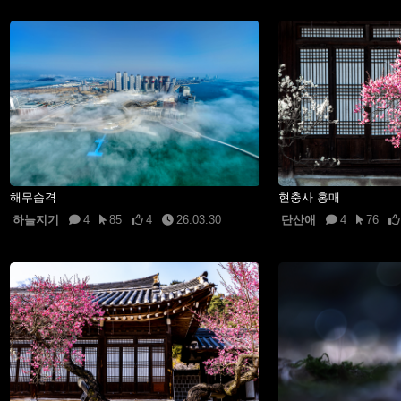
해무습격
현충사 홍매
하늘지기
4
85
4
26.03.30
단산애
4
76