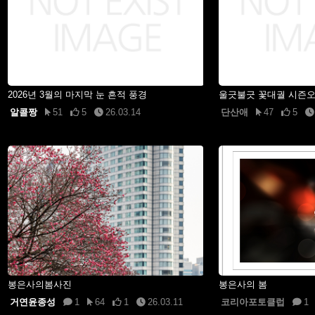
2026년 3월의 마지막 눈 흔적 풍경
울긋불긋 꽃대궐 시즌
알콜짱
51
5
26.03.14
단산애
47
5
봉은사의봄사진
봉은사의 봄
거연윤종성
1
64
1
26.03.11
코리아포토클럽
1