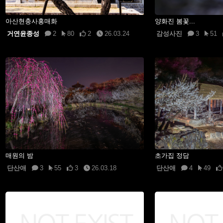
아산현충사홍매화
양화진 봄꽃...
거연윤종성
2
80
2
26.03.24
감성사진
3
51
매원의 밤
초가집 정담
단산애
3
55
3
26.03.18
단산애
4
49