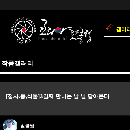
갤러
작품갤러리
[접사.동,식물]3일째 만나는 날 널 담아본다
알콜짱