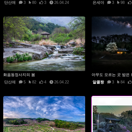
단산애
3
80
3
26.04.24
은세야
3
98
화음동정사지의 봄
아무도 모르는 곳 밤은
단산애
5
82
4
26.04.22
알콜짱
3
84