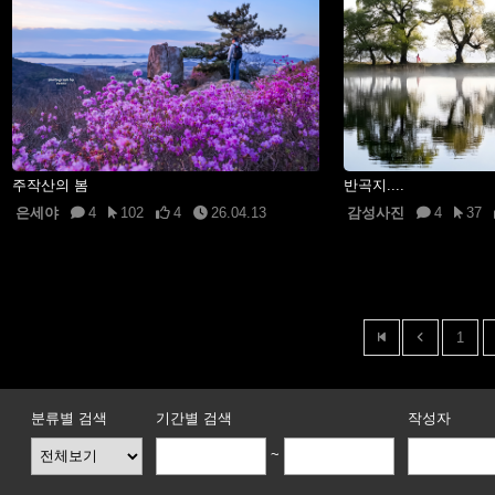
주작산의 봄
반곡지....
은세야
4
102
4
26.04.13
감성사진
4
37
1
분류별 검색
기간별 검색
작성자
~