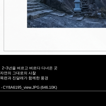
2~3년을 벼르고 벼르다 다녀온 곳
자연의 그대로의 사찰
목련과 진달래가 함께한 풍경
CY8A6195_view.JPG (646.10K)