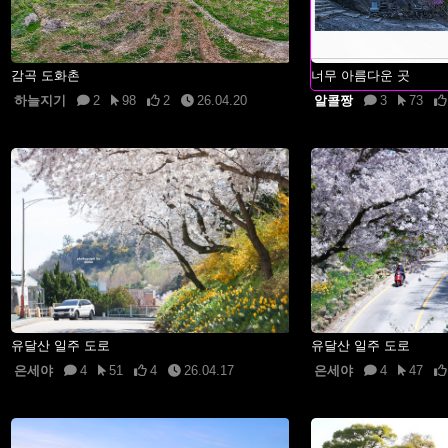
감곡 도화촌
너무 아름다운 곳
하늘지기
2
98
2
26.04.20
알콜짱
3
73
유달산 일주 도로
유달산 일주 도로
은세야
4
51
4
26.04.17
은세야
4
47