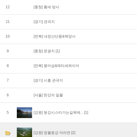
12
[충청]
황새 방사
11
[경기]
관곡지
10
[전북]
내장산단풍&백양사
9
[충청]
문광지
[1]
8
[전북]
붕어섬&메타세콰이어
7
[경기]
시흥 관곡지
6
[서울]
한강의 일몰
5
[강원]
동강시스타가는길목에...
[1]
[강원]
영월동강 어라연
[2]