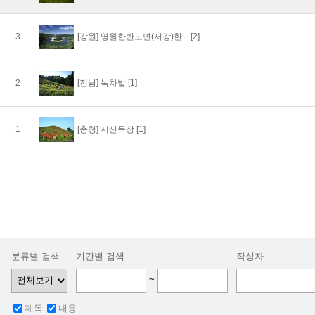
3
[강원]
영월한반도면(서강)한...
[2]
2
[전남]
녹차밭
[1]
1
[충청]
서산목장
[1]
분류별 검색
기간별 검색
작성자
~
제목
내용