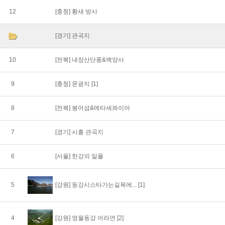
12
[충청]
황새 방사
[경기]
관곡지
10
[전북]
내장산단풍&백양사
9
[충청]
문광지
[1]
8
[전북]
붕어섬&메타세콰이어
7
[경기]
시흥 관곡지
6
[서울]
한강의 일몰
5
[강원]
동강시스타가는길목에...
[1]
4
[강원]
영월동강 어라연
[2]