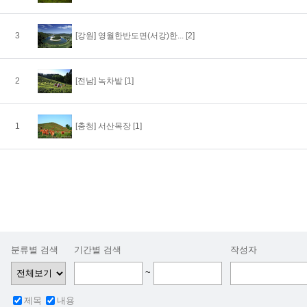
3
[강원]
영월한반도면(서강)한...
[2]
2
[전남]
녹차밭
[1]
1
[충청]
서산목장
[1]
분류별 검색
기간별 검색
작성자
~
제목
내용