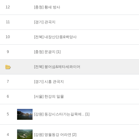
12
[충청]
황새 방사
11
[경기]
관곡지
10
[전북]
내장산단풍&백양사
9
[충청]
문광지
[1]
[전북]
붕어섬&메타세콰이어
7
[경기]
시흥 관곡지
6
[서울]
한강의 일몰
5
[강원]
동강시스타가는길목에...
[1]
4
[강원]
영월동강 어라연
[2]