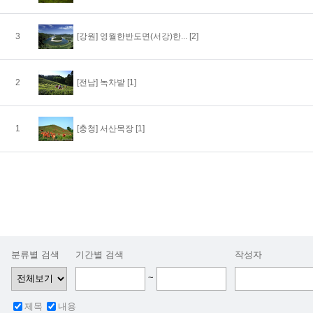
3
[강원]
영월한반도면(서강)한...
[2]
2
[전남]
녹차밭
[1]
1
[충청]
서산목장
[1]
분류별 검색
기간별 검색
작성자
~
제목
내용